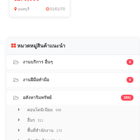
วิภาวดีรังสิต 5 ใกล้
นนทบุรี
01/01/70
MRT จตุจักร และ B
หมวดหมู่สินค้าแนะนำ
งานบริการ อื่นๆ
0
งานฝีมือทำมือ
0
อสังหาริมทรัพย์
3891
คอนโดมิเนียม
646
อื่นๆ
311
พื้นที่สำนักงาน
174