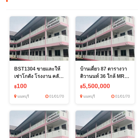
BST1304 ขายและให้
บ้านเดี่ยว 87 ตารางวา
เช่าโกดัง โรงงาน คลัง
ติวานนท์ 36 ใกล้ MRT
สินค้า ศรีราชา ชลบุรี
สนามบินน้ำ
100
5,500,000
฿
฿
ขอ รง.4 ได้ พร้อม
นนทบุรี
01/01/70
นนทบุรี
01/01/70
ออฟฟิศ พื้นที่ใหญ่ รองร