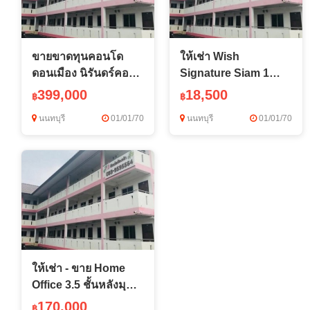
ขายขาดทุนคอนโด
ให้เช่า Wish
ดอนเมือง นิรันดร์คอน
Signature Siam 1
โดเทล 6/1 รีโนเวทใหม่
นอน ชั้น 8 ทิศตะวัน
399,000
18,500
฿
฿
26 ตร.ม สภาพใหม่
ออก ใกล้ BTS ราชเทวี
นนทบุรี
01/01/70
นนทบุรี
01/01/70
พร้อมอยู่ทันที
เฟอร์นิเจอร์
ให้เช่า - ขาย Home
Office 3.5 ชั้นหลังมุม
ย่านจตุจักร 375 ตรม.
170,000
฿