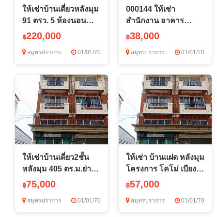
ให้เช่าบ้านเดี่ยวหลังมุม
000144 ให้เช่า
91 ตรว. 5 ห้องนอน
สำนักงาน อาคาร
ลาดพร้าว 18 รัชดา 19
ไอยรา ชั้นทั้งหมด 1 ชั้น
220,000
38,000
฿
฿
วิภาวดี 20 ใกล้ MRT
38000 บาทต่อเดือน
สมุทรปราการ
01/01/70
สมุทรปราการ
01/01/70
ลาดพร้าว เพียง 5
ใกล้กับ -
ให้เช่าบ้านเดี่ยว2ชั้น
ให้เช่า บ้านแฝด หลังมุม
หลังมุม 405 ตร.ม.ย่าน
โครงการ โคโม่ เบียง
สุทธิสาร
ก้า บางนา Como
75,000
57,000
฿
฿
ลาดพร้าว48ใกล้MRTภาวนา,MRTสุทธิสาร
Bianca สไตล์ Minimal
สมุทรปราการ
01/01/70
สมุทรปราการ
01/01/70
เหมาะทำโฮมออฟฟ
Eco Living ใกล้เมกะ
บา